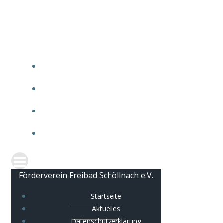
Zum
Förderverein Freibad Schöllnach e.V.
Inhalt
springen
STARTSEITE
AKTUELLES
DATENSCHUTZERKLÄRUNG
IMPRESSUM
Förderverein Freibad Schöllnach e.V.
Startseite
Aktuelles
Datenschutzerklärung