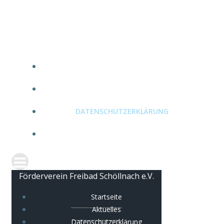
Zum
Förderverein Freibad Schöllnach e.V.
Inhalt
springen
STARTSEITE
AKTUELLES
DATENSCHUTZERKLÄRUNG
IMPRESSUM
Förderverein Freibad Schöllnach e.V.
Startseite
Aktuelles
Datenschutzerklärung