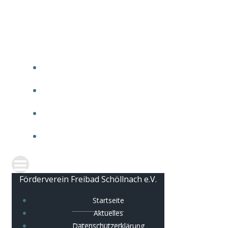
Zum
Förderverein Freibad Schöllnach e.V.
Inhalt
springen
STARTSEITE
AKTUELLES
DATENSCHUTZERKLÄRUNG
IMPRESSUM
Förderverein Freibad Schöllnach e.V.
Startseite
Aktuelles
Datenschutzerklärung